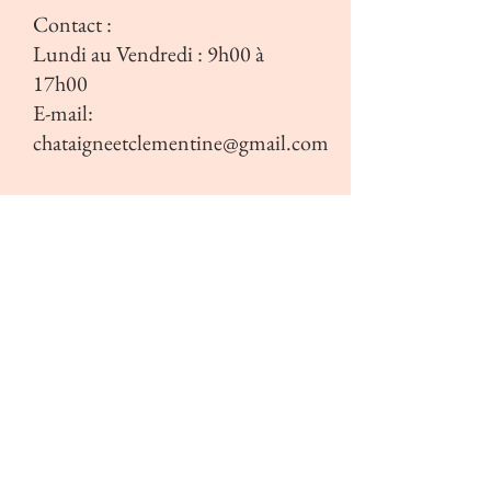
Contact :
Lundi au Vendredi : 9h00 à
17h00
E-mail:
chataigneetclementine@gmail.com
conditions générales de vente
Inscrivez vous à notre liste
de diffusion.
S'abonner maintenat