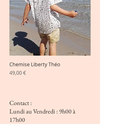
Chemise Liberty Théo
Prix
49,00 €
Contact :
Lundi au Vendredi : 9h00 à
17h00
E-mail:
chataigneetclementine@gmail.com