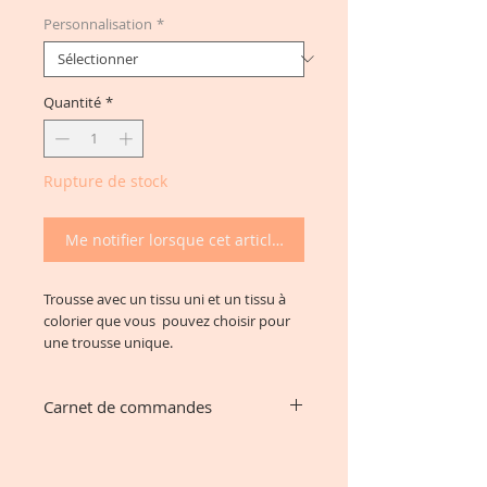
Personnalisation
*
Quantité
*
Rupture de stock
Me notifier lorsque cet article est disponible
Trousse avec un tissu uni et un tissu à 
colorier que vous  pouvez choisir pour 
une trousse unique.
Carnet de commandes
Je vous remercie pour vos nombreuses
commandes et réouvrirai les
commandes sous peu.