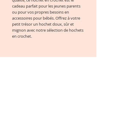
qualité, ce hochet en crochet est le
cadeau parfait pour les jeunes parents
ou pour vos propres besoins en
accessoires pour bébés. Offrez à votre
petit trésor un hochet doux, sûr et
mignon avec notre sélection de hochets
en crochet.
Contact :
Lundi au Vendredi : 9h00 à
17h00
E-mail:
chataigneetclementine@gmail.com