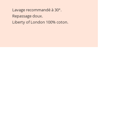
Lavage recommandé à 30°.
Repassage doux.
Liberty of London 100% coton.
Contact :
Lundi au Vendredi : 9h00 à
17h00
E-mail:
chataigneetclementine@gmail.com
conditions générales de vente
Inscrivez vous à notre liste